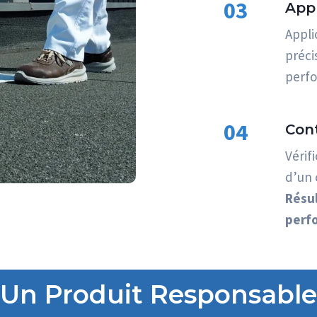
03
Appl
Appli
préci
perfo
04
Con
Vérif
d’un 
Résul
perfo
Un Produit Responsable