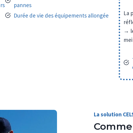
rs
pannes
La p
Durée de vie des équipements allongée
réfl
→ l
mei
La solution CE
Commen