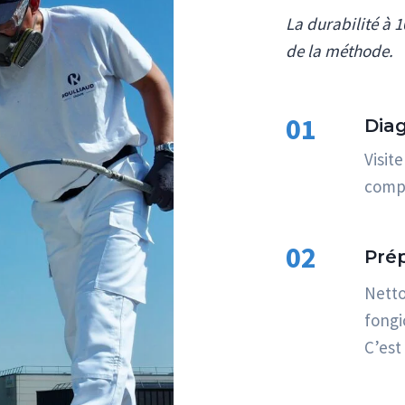
La durabilité à 1
de la méthode.
01
Dia
Visit
compa
02
Pré
Netto
fongi
C’est