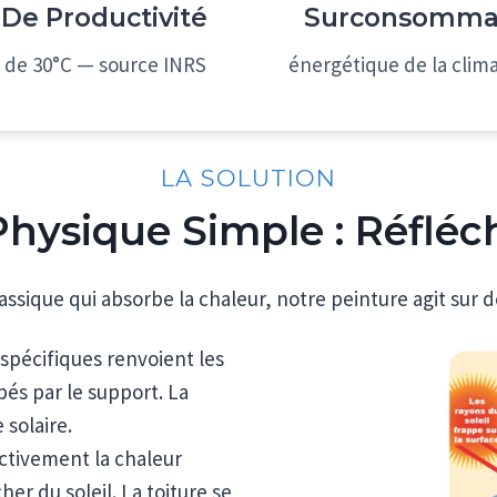
 De Productivité
Surconsomma
 de 30°C — source INRS
énergétique de la clima
LA SOLUTION
hysique Simple : Réfléch
assique qui absorbe la chaleur, notre peinture agit su
spécifiques renvoient les
bés par le support. La
 solaire.
activement la chaleur
er du soleil. La toiture se