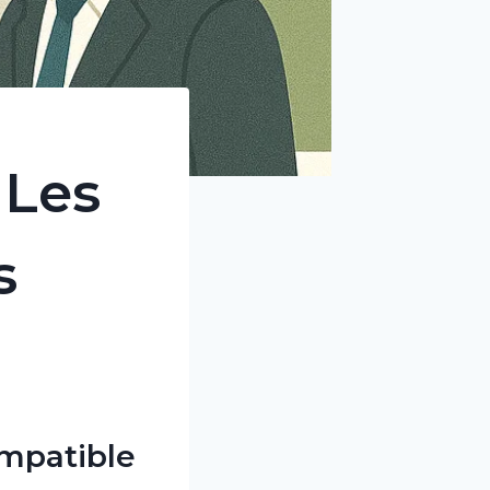
 Les
s
mpatible