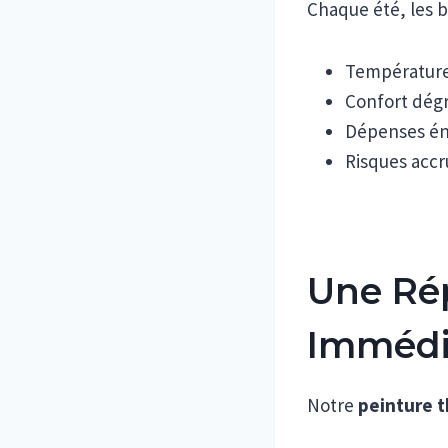
Chaque été, les b
Températures
Confort dégr
Dépenses éne
Risques accru
Une Ré
Immédi
Notre
peinture t