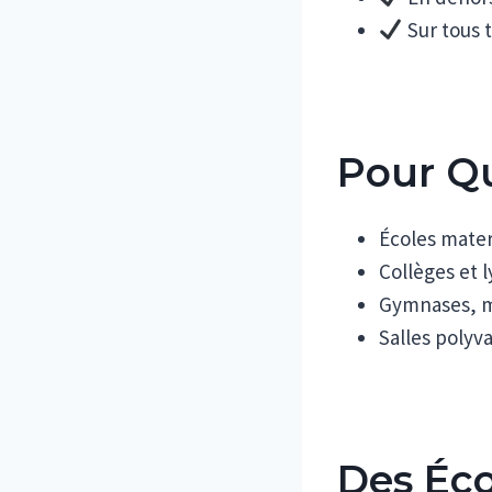
Sur tous t
Pour Qu
Écoles mater
Collèges et 
Gymnases, m
Salles polyv
Des Éco