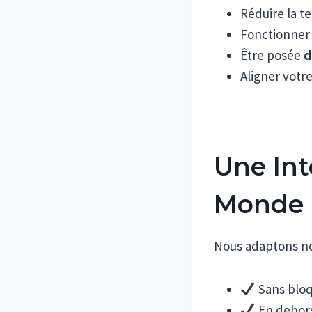
Réduire la t
Fonctionne
Être posée
d
Aligner votr
Une Int
Monde 
Nous adaptons no
Sans bloq
En dehors 