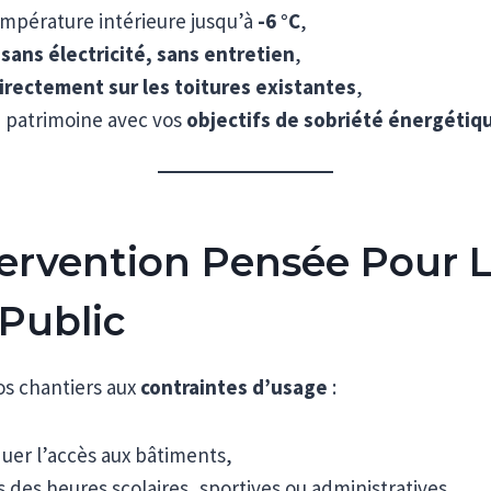
empérature intérieure jusqu’à
-6 °C
,
r
sans électricité, sans entretien
,
irectement sur les toitures existantes
,
e patrimoine avec vos
objectifs de sobriété énergétiq
ervention Pensée Pour 
Public
s chantiers aux
contraintes d’usage
:
uer l’accès aux bâtiments,
des heures scolaires, sportives ou administratives,