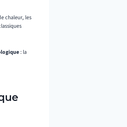
e chaleur, les
classiques
ologique
: la
ique